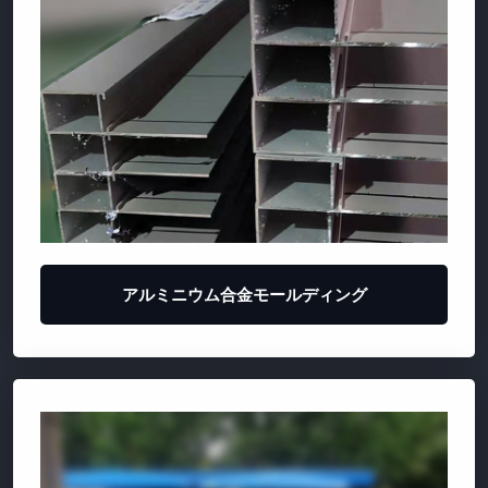
アルミニウム合金モールディング
テント曲げた曲げ
飛行機の着陸機
畜産型曲げ管