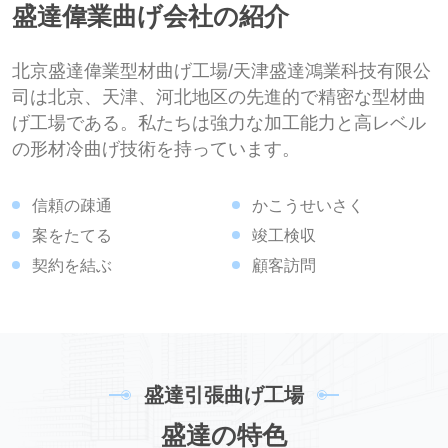
盛
達
偉
業
曲
げ
会
社
の
紹
介
北京盛達偉業型材曲げ工場/天津盛達鴻業科技有限公
司は北京、天津、河北地区の先進的で精密な型材曲
げ工場である。私たちは強力な加工能力と高レベル
の形材冷曲げ技術を持っています。
信頼の疎通
かこうせいさく
案をたてる
竣工検収
契約を結ぶ
顧客訪問
盛
達
引
張
曲
げ
工
場
盛
達
の
特
色