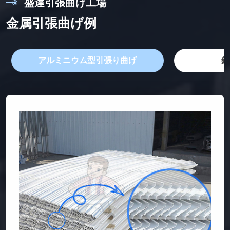
盛
達
引
張
曲
げ
工
場
金
属
引
張
曲
げ
例
アルミニウム型引張り曲げ
鋼