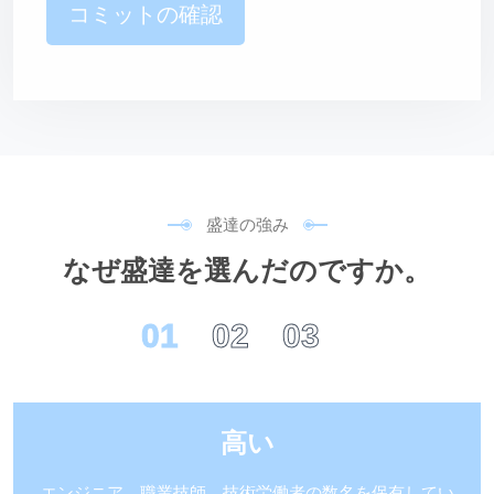
コミットの確認
盛
達
の
強
み
な
ぜ
盛
達
を
選
ん
だ
の
で
す
か
。
01
02
03
高い
エンジニア、職業技師、技術労働者の数名を保有してい