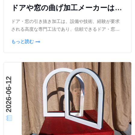
ドアや窓の曲げ加工メーカーはど
のように選べばよいのか？専門加
ドア・窓の引き抜き加工は、設備や技術、経験が要求
工サービス業者の選び方のコツ
される高度な専門工法であり、信頼できるドア・窓引
き抜き加工メーカーを選ぶことは、工事品質と施工ス
もっと読む
ケジュールを確保する上で極めて重要です。
2026-06-12