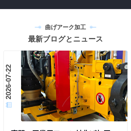
曲
げ
ア
ー
ク
加
工
最
新
ブ
ロ
グ
と
ニ
ュ
ー
ス
2026-07-22