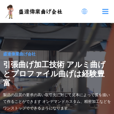
曲げアーク加工
工業用アルミ
ニウム型材料引張曲げ品質が
よい
執着して集中し、一糸乱れず、精巧に芸を求める精緻な曲げ職