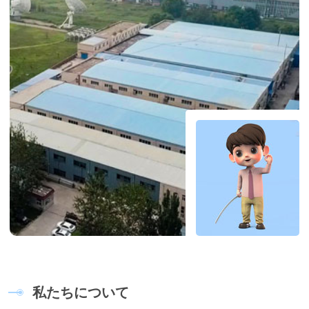
私
た
ち
に
つ
い
て