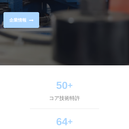
人精神を持っている
盛達拉弯は誠実、専門、緻密、情熱的なサ
ービス理念に基づいて多くのお客様にサービスします！
50
+
コア技術特許
64
+