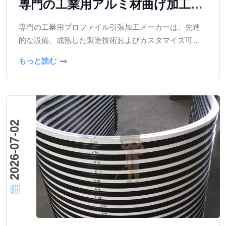
専門の工業用アルミ材曲げ加工メ
ーカーで、多業種のカスタムニー
専門の工業用プロファイル引張加工メーカーは、先進
ズに対応します。
的な設備、成熟した製造技術およびカスタマイズ可能
なサービス能力を活かし、複数の業界に効率的で信頼
もっと読む
性の高いプロファイル加工ソリューションを提供して
います。
2026-07-02