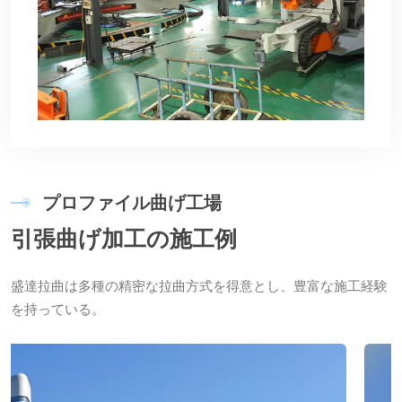
プ
ロ
フ
ァ
イ
ル
曲
げ
工
場
引
張
曲
げ
加
工
の
施
工
例
盛達拉曲は多種の精密な拉曲方式を得意とし、豊富な施工経験
を持っている。