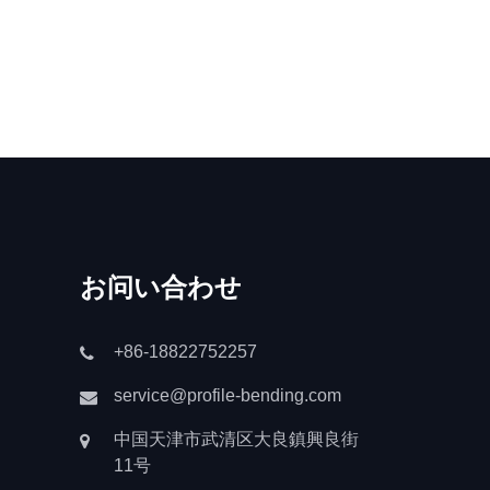
お问い合わせ
+86-18822752257
service@profile-bending.com
中国天津市武清区大良鎮興良街
11号