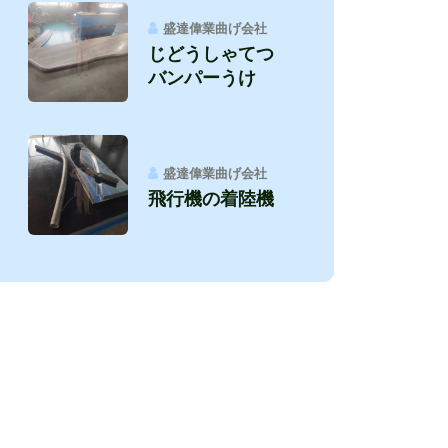
盛達偉業曲げ会社
じどうしゃてつ
バンパーうけ
盛達偉業曲げ会社
飛行機の着陸機