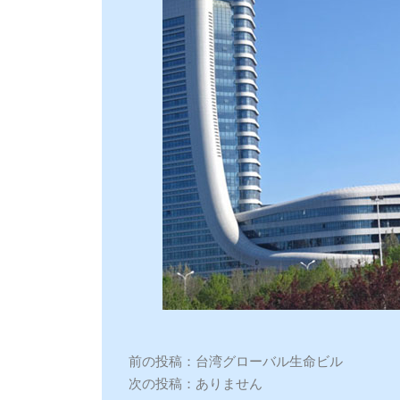
前の投稿：
台湾グローバル生命ビル
次の投稿：ありません