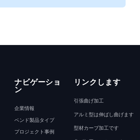
ナビゲーショ
リンクします
ン
引張曲げ加工
企業情報
アルミ型は伸ばし曲げます
ベンド製品タイプ
型材カーブ加工です
プロジェクト事例