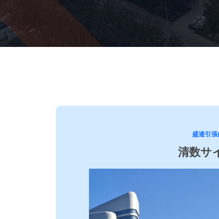
盛達引張
清数サ