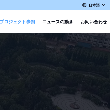
日本語
プロジェクト事例
ニュースの動き
お问い合わせ