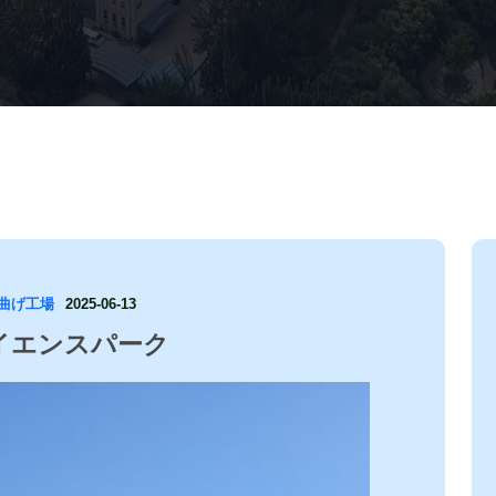
曲げ工場
2025-06-13
イエンスパーク