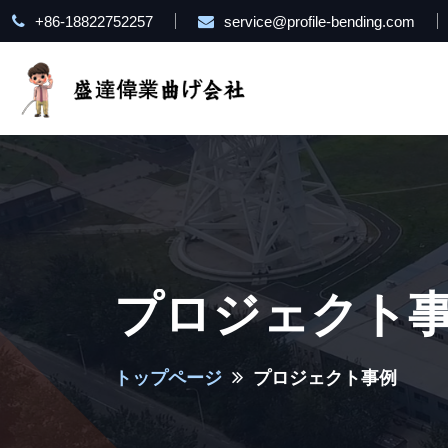
+86-18822752257
service@profile-bending.com
プロジェクト
トップページ
プロジェクト事例